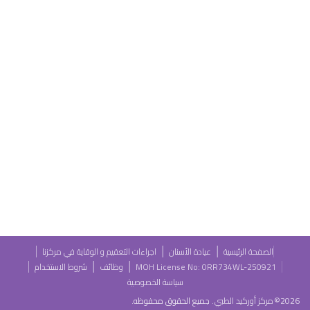
الصفحة الرئيسية
عيادة الأسنان
اجراءات التعقيم و الوقاية في مركزنا
MOH License No: 0RR734WL-250921
وظائف
شروط الاستخدام
سياسة الخصوصية
2026
©
مركز أوركيد الطبي
.
جميع الحقوق محفوظه.