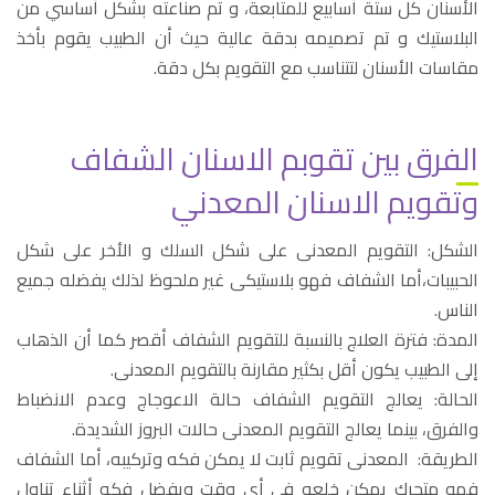
الأسنان كل ستة أسابيع للمتابعة، و تم صناعته بشكل أساسي من
البلاستيك و تم تصميمه بدقة عالية حيث أن الطبيب يقوم بأخذ
مقاسات الأسنان لتتناسب مع التقويم بكل دقة.
الفرق بين تقوبم الاسنان الشفاف
وتقويم الاسنان المعدني
الشكل: التقويم المعدنى على شكل السلك و الأخر على شكل
الحبيبات،أما الشفاف فهو بلاستيكى غير ملحوظ لذلك يفضله جميع
الناس.
المدة: فترة العلاج بالنسبة للتقويم الشفاف أقصر كما أن الذهاب
إلى الطبيب يكون أقل بكثير مقارنة بالتقويم المعدنى.
الحالة: يعالج التقويم الشفاف حالة الاعوجاج وعدم الانضباط
والفرق، بينما يعالج التقويم المعدنى حالات البروز الشديدة.
الطريقة: المعدنى تقويم ثابت لا يمكن فكه وتركيبه، أما الشفاف
فهو متحرك يمكن خلعه فى أى وقت ويفضل فكه أثناء تناول