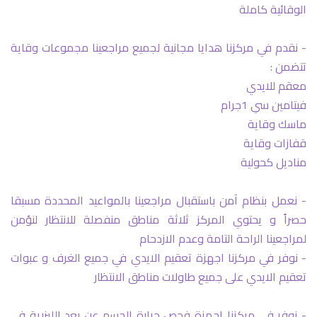
الوقائية كاملة
- نقدم في مركزنا هدايا مجانية لجميع مراجعينا مجموعات وقاية
تتضمن :
معقم للايدي
فيتامين سي 1جرام
ماسك وقاية
قفازات وقاية
مناديل كحولية
- نعمل بنظام آمن باستقبال مراجعينا بالمواعيد المحددة مسبقا
حصراً و يحتوي المركز ثلاثة مناطق منفصلة للانتظار لنؤمن
لمراجعينا الراحة التامة وعدم الازدحام
- نوفر في مركزنا اجهزة تعقيم الايدي في جميع الغرف و عبوات
تعقيم الايدي على جميع طاولات مناطق الانتظار
- نوفر في مركزنا اجهزة فحص حرارة الجسم عن بعد الليزرية في